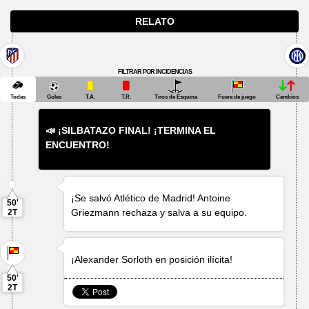
RELATO
FILTRAR POR INCIDENCIAS
Todas
Goles
T.A.
T.R.
Tiros de Esquina
Fuera de juego
Cambios
📣 ¡SILBATAZO FINAL! ¡TERMINA EL
ENCUENTRO!
¡Se salvó Atlético de Madrid!
Antoine
50'
Griezmann
rechaza y salva a su equipo.
2T
¡
Alexander Sorloth
en posición ilícita!
50'
2T