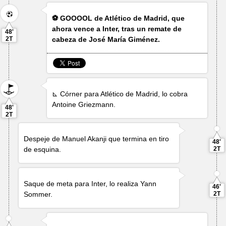
⚽ GOOOOL de Atlético de Madrid, que
ahora vence a Inter, tras un remate de
48'
2T
cabeza de
José María Giménez
.
⊾ Córner para Atlético de Madrid, lo cobra
Antoine Griezmann
.
48'
2T
Despeje de
Manuel Akanji
que termina en tiro
48'
de esquina.
2T
Saque de meta para Inter, lo realiza
Yann
46'
Sommer
.
2T