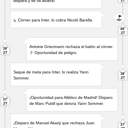
dispara y se va afuera!
2T
⊾ Córner para Inter, lo cobra
Nicolò Barella
.
40'
2T
Antoine Griezmann
rechaza el balón al córner.
39'
🚩 Oportunidad de peligro.
2T
Saque de meta para Inter, lo realiza
Yann
38'
Sommer
.
2T
¡Oportunidad para Atlético de Madrid! Disparo
37'
de
Marc Pubill
que desvía
Yann Sommer
.
2T
¡Disparo de
Manuel Akanji
que rechaza
Juan
37'