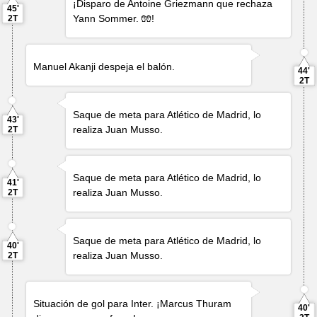
¡Disparo de
Antoine Griezmann
que rechaza
45'
Yann Sommer
. 🧤!
2T
Manuel Akanji
despeja el balón.
44'
2T
Saque de meta para Atlético de Madrid, lo
43'
realiza
Juan Musso
.
2T
Saque de meta para Atlético de Madrid, lo
41'
realiza
Juan Musso
.
2T
Saque de meta para Atlético de Madrid, lo
40'
realiza
Juan Musso
.
2T
Situación de gol para Inter. ¡
Marcus Thuram
40'