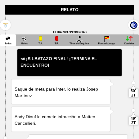
RELATO
FILTRAR POR INCIDENCIAS
Todas
Goles
T.A.
T.R.
Tiros de Esquina
Fuera de juego
Cambios
📣 ¡SILBATAZO FINAL! ¡TERMINA EL
ENCUENTRO!
Saque de meta para Inter, lo realiza
Josep
50'
Martínez
.
2T
Andy Diouf
le comete infracción a
Matteo
49'
Cancellieri
.
2T