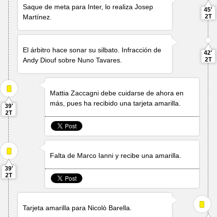
Saque de meta para Inter, lo realiza
Josep
45'
Martínez
.
2T
El árbitro hace sonar su silbato. Infracción de
42'
Andy Diouf
sobre
Nuno Tavares
.
2T
Mattia Zaccagni
debe cuidarse de ahora en
más, pues ha recibido una tarjeta amarilla.
39'
2T
Falta de
Marco Ianni
y recibe una amarilla.
39'
2T
Tarjeta amarilla para
Nicolò Barella
.