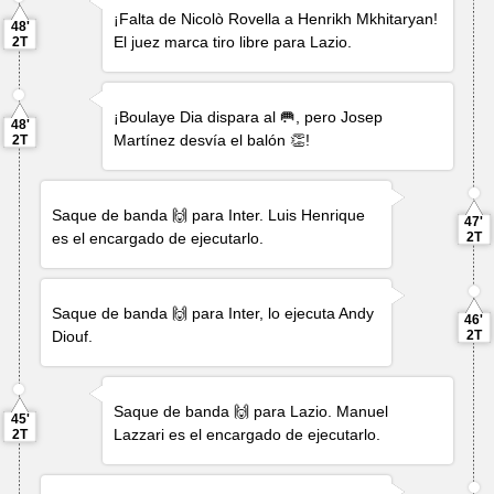
¡Falta de
Nicolò Rovella
a
Henrikh Mkhitaryan
!
48'
El juez marca tiro libre para Lazio.
2T
¡
Boulaye Dia
dispara al 🥅, pero
Josep
48'
Martínez
desvía el balón 👏!
2T
Saque de banda 🙌 para Inter.
Luis Henrique
47'
es el encargado de ejecutarlo.
2T
Saque de banda 🙌 para Inter, lo ejecuta
Andy
46'
Diouf
.
2T
Saque de banda 🙌 para Lazio.
Manuel
45'
Lazzari
es el encargado de ejecutarlo.
2T