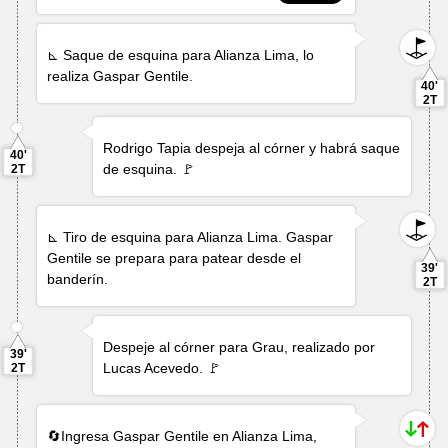
⊾ Saque de esquina para Alianza Lima, lo
realiza
Gaspar Gentile
.
40'
2T
Rodrigo Tapia
despeja al córner y habrá saque
40'
de esquina. 🚩
2T
⊾ Tiro de esquina para Alianza Lima.
Gaspar
Gentile
se prepara para patear desde el
39'
banderín.
2T
Despeje al córner para Grau, realizado por
39'
Lucas Acevedo
. 🚩
2T
🔄Ingresa
Gaspar Gentile
en Alianza Lima,