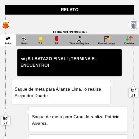
RELATO
FILTRAR POR INCIDENCIAS
Todas
Goles
T.A.
T.R.
Tiros de Esquina
Fuera de juego
Cambios
📣 ¡SILBATAZO FINAL! ¡TERMINA EL
ENCUENTRO!
Saque de meta para Alianza Lima, lo realiza
51'
Alejandro Duarte
.
2T
Saque de meta para Grau, lo realiza
Patricio
50'
Álvarez
.
2T