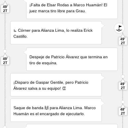
¡Falta de
Elsar Rodas
a
Marco Huamán
! El
49'
juez marca tiro libre para Grau.
2T
⊾ Córner para Alianza Lima, lo realiza
Erick
Castillo
.
49'
2T
Despeje de
Patricio Álvarez
que termina en
49'
tiro de esquina.
2T
¡Disparo de
Gaspar Gentile
, pero
Patricio
49'
Álvarez
salva a su equipo! 👏
2T
Saque de banda 🙌 para Alianza Lima.
Marco
48'
Huamán
es el encargado de ejecutarlo.
2T