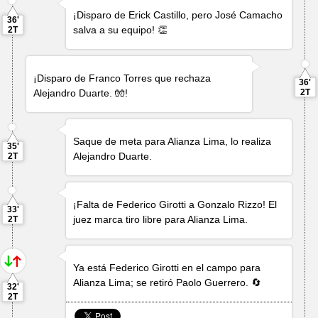
¡Disparo de
Erick Castillo
, pero
José Camacho
36'
salva a su equipo! 👏
2T
¡Disparo de
Franco Torres
que rechaza
36'
Alejandro Duarte
. 🧤!
2T
Saque de meta para Alianza Lima, lo realiza
35'
Alejandro Duarte
.
2T
¡Falta de
Federico Girotti
a
Gonzalo Rizzo
! El
33'
juez marca tiro libre para Alianza Lima.
2T
Ya está
Federico Girotti
en el campo para
Alianza Lima; se retiró
Paolo Guerrero
. 🔄
32'
2T