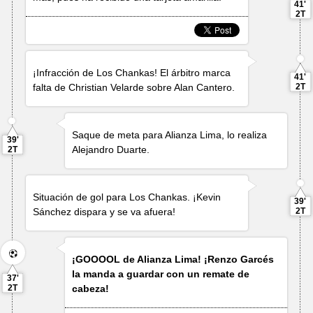
41'
2T
¡Infracción de Los Chankas! El árbitro marca
41'
falta de
Christian Velarde
sobre
Alan Cantero
.
2T
Saque de meta para Alianza Lima, lo realiza
39'
Alejandro Duarte
.
2T
Situación de gol para Los Chankas. ¡
Kevin
39'
Sánchez
dispara y se va afuera!
2T
¡GOOOOL de Alianza Lima! ¡
Renzo Garcés
la manda a guardar con un remate de
37'
2T
cabeza!