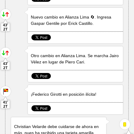
Nuevo cambio en Alianza Lima 🔄. Ingresa
Gaspar Gentile
por
Erick Castillo
.
43'
2T
Otro cambio en Alianza Lima. Se marcha
Jairo
Vélez
en lugar de
Piero Cari
.
43'
2T
¡
Federico Girotti
en posición ilícita!
41'
2T
Christian Velarde
debe cuidarse de ahora en
más, pues ha recibido una tarjeta amarilla.