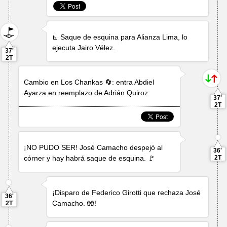
⊾ Saque de esquina para Alianza Lima, lo
ejecuta
Jairo Vélez
.
37'
2T
Cambio en Los Chankas 🔄: entra
Abdiel
Ayarza
en reemplazo de
Adrián Quiroz
.
37'
2T
¡NO PUDO SER!
José Camacho
despejó al
36'
córner y hay habrá saque de esquina. 🚩
2T
¡Disparo de
Federico Girotti
que rechaza
José
36'
Camacho
. 🧤!
2T