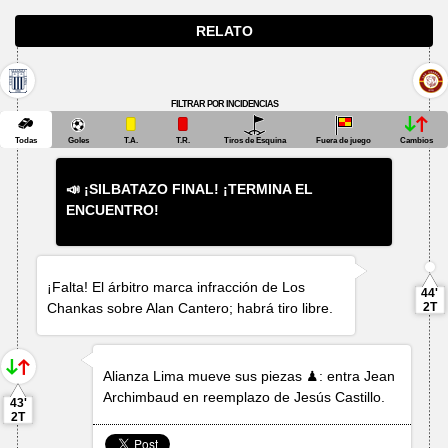
RELATO
FILTRAR POR INCIDENCIAS
Todas
Goles
T.A.
T.R.
Tiros de Esquina
Fuera de juego
Cambios
📣 ¡SILBATAZO FINAL! ¡TERMINA EL
ENCUENTRO!
¡Falta! El árbitro marca infracción de Los
44'
Chankas sobre
Alan Cantero
; habrá tiro libre.
2T
Alianza Lima mueve sus piezas ♟: entra
Jean
Archimbaud
en reemplazo de
Jesús Castillo
.
43'
2T