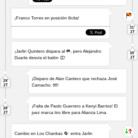
¡
Franco Torres
en posición ilícita!
31'
2T
¡
Jarlin Quintero
dispara al 🥅, pero
Alejandro
30'
Duarte
desvía el balón 👏!
2T
¡Disparo de
Alan Cantero
que rechaza
José
29'
Camacho
. 🧤!
2T
¡Falta de
Paolo Guerrero
a
Kenyi Barrios
! El
28'
juez marca tiro libre para Alianza Lima.
2T
Cambio en Los Chankas 🔄: entra
Jarlin