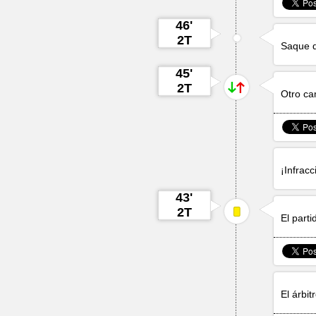
46'
2T
Saque d
45'
2T
Otro ca
¡Infrac
43'
2T
El part
El árbi