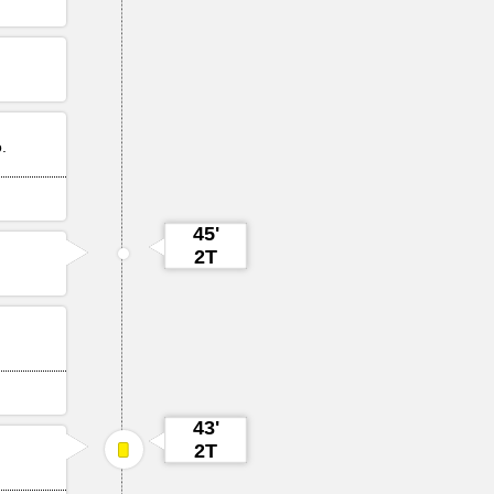
o
.
45'
2T
43'
2T