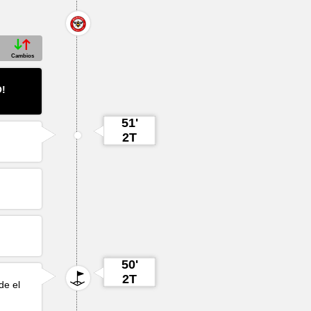
Cambios
O!
51'
2T
50'
2T
de el