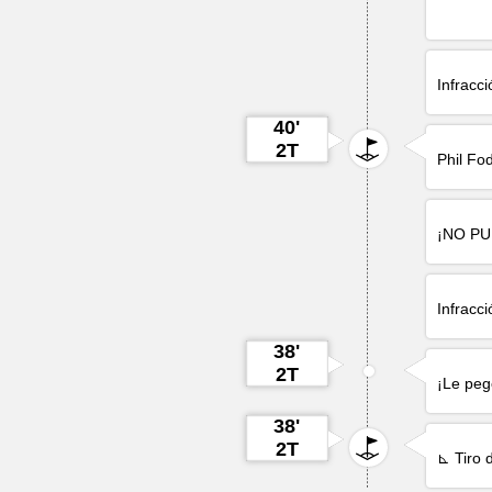
Infracc
40'
2T
Phil Fo
¡NO P
Infracc
38'
2T
¡Le pe
38'
2T
⊾ Tiro 