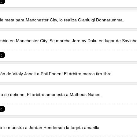
e meta para Manchester City, lo realiza
Gianluigi Donnarumma
.
mbio en Manchester City. Se marcha
Jeremy Doku
en lugar de
Savinh
ción de
Vitaly Janelt
a
Phil Foden
! El árbitro marca tiro libre.
ido se detiene. El árbitro amonesta a
Matheus Nunes
.
tro le muestra a
Jordan Henderson
la tarjeta amarilla.