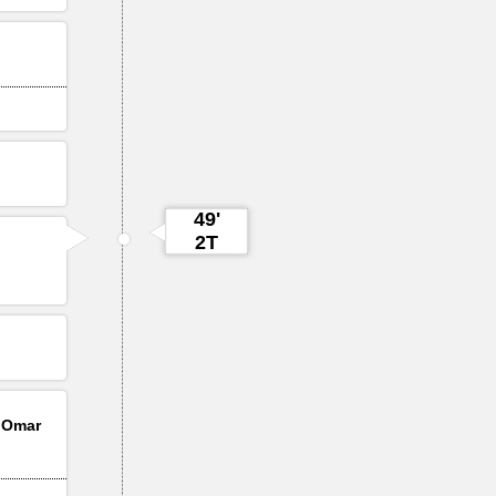
49'
2T
e
Omar