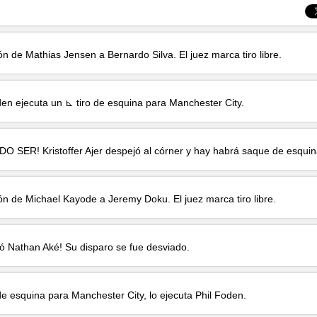
ión de
Mathias Jensen
a
Bernardo Silva
. El juez marca tiro libre.
den
ejecuta un ⊾ tiro de esquina para Manchester City.
UDO SER!
Kristoffer Ajer
despejó al córner y hay habrá saque de esquin
ión de
Michael Kayode
a
Jeremy Doku
. El juez marca tiro libre.
gó
Nathan Aké
! Su disparo se fue desviado.
de esquina para Manchester City, lo ejecuta
Phil Foden
.