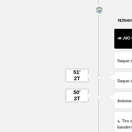
FILTRAR 
📣 ¡NO
Saque d
51'
2T
Saque d
50'
2T
Antoin
⊾ Tiro 
banderí