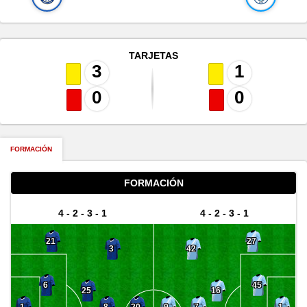
TARJETAS
3
1
0
0
FORMACIÓN
FORMACIÓN
4 - 2 - 3 - 1
4 - 2 - 3 - 1
21
27
3
42
6
45
25
16