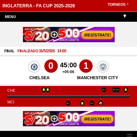
TORNEOS
INGLATERRA - FA CUP 2025-2026
MENU
16/5/2026
14:00
FINAL
FINALIZADO
0
1
45:00
+05:06
CHELSEA
MANCHESTER CITY
CHE
MCI