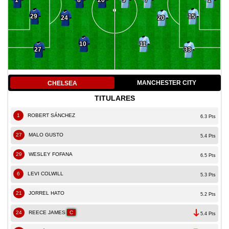
8
7
1
20
9
1
29
15
24
20
10
11
27
33
MANCHESTER CITY
CHELSEA
TITULARES
1
ROBERT SÁNCHEZ
6.3 Pts
27
MALO GUSTO
5.4 Pts
29
WESLEY FOFANA
6.5 Pts
6
LEVI COLWILL
5.3 Pts
21
JORREL HATO
5.2 Pts
24
REECE JAMES
C
5.4 Pts