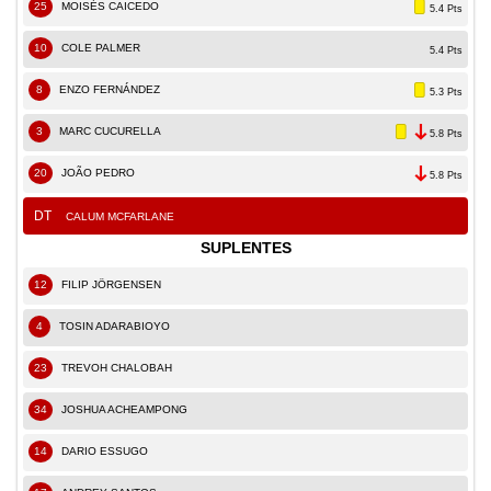
25
MOISÉS CAICEDO
5.4 Pts
10
COLE PALMER
5.4 Pts
8
ENZO FERNÁNDEZ
5.3 Pts
3
MARC CUCURELLA
5.8 Pts
20
JOÃO PEDRO
5.8 Pts
DT
CALUM MCFARLANE
SUPLENTES
12
FILIP JÖRGENSEN
4
TOSIN ADARABIOYO
23
TREVOH CHALOBAH
34
JOSHUA ACHEAMPONG
14
DARIO ESSUGO