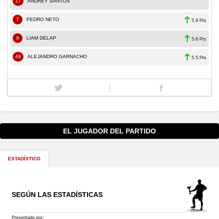
17
ANDREY SANTOS
7
PEDRO NETO
5.9 Pts
9
LIAM DELAP
5.6 Pts
49
ALEJANDRO GARNACHO
5.5 Pts
EL JUGADOR DEL PARTIDO
ESTADÍSTICO
SEGÚN LAS ESTADÍSTICAS
Presentado por: