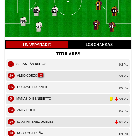
8
16
33
20
29
7
24
31
LOS CHANKAS
UNIVERSITARIO
TITULARES
1
SEBASTIÁN BRITOS
6.2 Pts
29
ALDO CORZO
C
5.9 Pts
55
GUSTAVO DULANTO
6.0 Pts
5
MATÍAS DI BENEDETTO
5.9 Pts
24
ANDY POLO
6.1 Pts
16
MARTÍN PÉREZ GUEDES
6.1 Pts
18
RODRIGO UREÑA
5.6 Pts