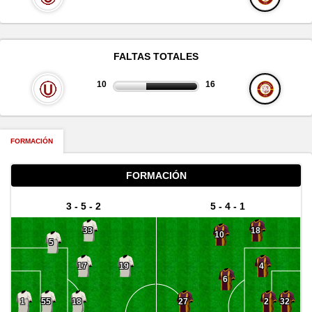
FALTAS TOTALES
10
16
FORMACIÓN
FORMACIÓN
3 - 5 - 2
5 - 4 - 1
33
18
10
5
17
4
19
6
18
2
55
1
27
32