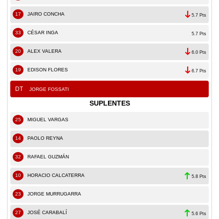
17
JAIRO CONCHA
5.7 Pts
33
CÉSAR INGA
5.7 Pts
20
ALEX VALERA
6.0 Pts
19
EDISON FLORES
6.7 Pts
DT
JORGE FOSSATI
SUPLENTES
25
MIGUEL VARGAS
14
PAOLO REYNA
32
RAFAEL GUZMÁN
10
HORACIO CALCATERRA
5.8 Pts
23
JORGE MURRUGARRA
27
JOSÉ CARABALÍ
5.6 Pts