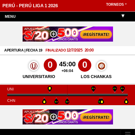
TORNEOS
PERÚ - PERÚ LIGA 1 2026
MENU
12/7/2025
20:00
APERTURA | FECHA 19
FINALIZADO
0
0
45:00
+06:04
UNIVERSITARIO
LOS CHANKAS
UNI
CHN