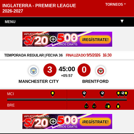
TORNEOS
INGLATERRA - PREMIER LEAGUE
2026-2027
MENU
9/5/2026
16:30
TEMPORADA REGULAR | FECHA 36
FINALIZADO
3
0
45:00
+05:57
MANCHESTER CITY
BRENTFORD
MCI
BRE