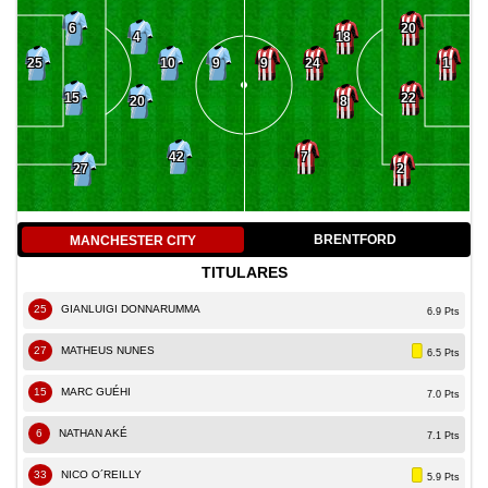
6
20
4
18
10
24
25
9
9
1
15
22
20
8
42
7
27
2
BRENTFORD
MANCHESTER CITY
TITULARES
25
GIANLUIGI DONNARUMMA
6.9 Pts
27
MATHEUS NUNES
6.5 Pts
15
MARC GUÉHI
7.0 Pts
6
NATHAN AKÉ
7.1 Pts
33
NICO O´REILLY
5.9 Pts