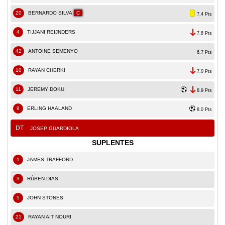
20
BERNARDO SILVA
C
7.4 Pts
4
TIJJANI REIJNDERS
7.8 Pts
42
ANTOINE SEMENYO
6.7 Pts
10
RAYAN CHERKI
7.0 Pts
11
JEREMY DOKU
8.9 Pts
9
ERLING HAALAND
8.0 Pts
DT
JOSEP GUARDIOLA
SUPLENTES
1
JAMES TRAFFORD
3
RÚBEN DIAS
5
JOHN STONES
21
RAYAN AIT NOURI