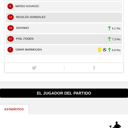
8
MATEO KOVACIC
14
NICOLÁS GONZALEZ
26
SAVINHO
6.1 Pts
47
PHIL FODEN
7.3 Pts
7
OMAR MARMOUSH
6.8 Pts
EL JUGADOR DEL PARTIDO
ESTADÍSTICO