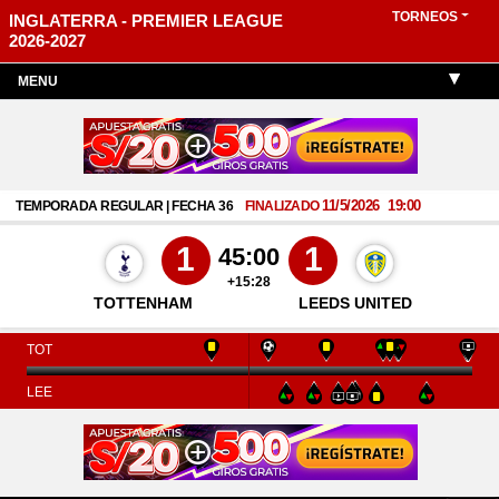
TORNEOS
INGLATERRA - PREMIER LEAGUE
2026-2027
MENU
11/5/2026
19:00
TEMPORADA REGULAR | FECHA 36
FINALIZADO
1
1
45:00
+15:28
TOTTENHAM
LEEDS UNITED
TOT
LEE