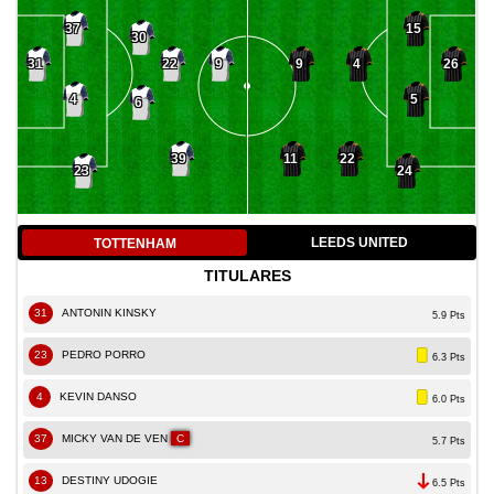
37
15
30
22
9
4
31
9
26
4
5
6
39
11
22
23
24
LEEDS UNITED
TOTTENHAM
TITULARES
31
ANTONIN KINSKY
5.9 Pts
23
PEDRO PORRO
6.3 Pts
4
KEVIN DANSO
6.0 Pts
37
MICKY VAN DE VEN
C
5.7 Pts
13
DESTINY UDOGIE
6.5 Pts