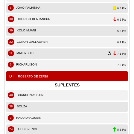
6
JOÃO PALHINHA
6.3 Pts
30
RODRIGO BENTANCUR
6.5 Pts
39
KOLO MUANI
5.8 Pts
22
CONOR GALLAGHER
6.7 Pts
11
MATHYS TEL
7.1 Pts
9
RICHARLISON
7.5 Pts
DT
ROBERTO DE ZERBI
SUPLENTES
40
BRANDON AUSTIN
38
SOUZA
3
RADU DRAGUSIN
24
DJED SPENCE
5.3 Pts