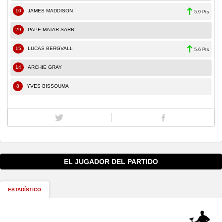
10
JAMES MADDISON
5.9 Pts
29
PAPE MATAR SARR
15
LUCAS BERGVALL
5.6 Pts
14
ARCHIE GRAY
8
YVES BISSOUMA
EL JUGADOR DEL PARTIDO
ESTADÍSTICO