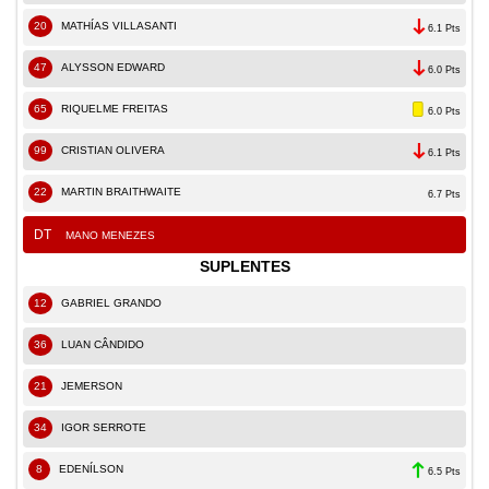
20
MATHÍAS VILLASANTI
6.1 Pts
47
ALYSSON EDWARD
6.0 Pts
65
RIQUELME FREITAS
6.0 Pts
99
CRISTIAN OLIVERA
6.1 Pts
22
MARTIN BRAITHWAITE
6.7 Pts
DT
MANO MENEZES
SUPLENTES
12
GABRIEL GRANDO
36
LUAN CÂNDIDO
21
JEMERSON
34
IGOR SERROTE
8
EDENÍLSON
6.5 Pts