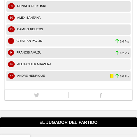
35
RONALD FALKOSKI
80
ALEX SANTANA
15
CAMILO REIJERS
7
CRISTIAN PAVÓN
6.6 Pts
9
FRANCIS AMUZU
6.2 Pts
16
ALEXANDER ARAVENA
77
ANDRÉ HENRIQUE
6.0 Pts
EL JUGADOR DEL PARTIDO