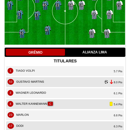
65
1
22
34
18
23
3
7
6
17
47
53
27
21
ALIANZA LIMA
GRÊMIO
TITULARES
1
TIAGO VOLPI
5.7 Pts
53
GUSTAVO MARTINS
8.0 Pts
3
WAGNER LEONARDO
6.1 Pts
4
WALTER KANNEMANN
C
5.4 Pts
23
MARLON
6.6 Pts
17
DODI
6.3 Pts