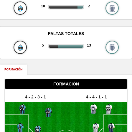
10
2
FALTAS TOTALES
5
13
FORMACIÓN
FORMACIÓN
4 - 2 - 3 - 1
4 - 4 - 1 - 1
23
8
22
99
4
4
5
20