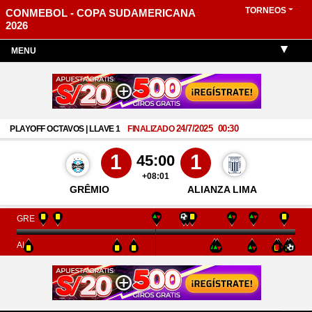
TORNEOS
CONMEBOL - COPA SUDAMERICANA
2026
MENU
24/7/2025
00:30
PLAYOFF OCTAVOS | LLAVE 1
FINALIZADO
1
1
45:00
+08:01
GRÊMIO
ALIANZA LIMA
GRE
ALI