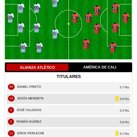
9
2
22
24
15
21
95
9
1
4
20
4
5
8
7
19
10
30
AMÉRICA DE CALI
ALIANZA ATLÉTICO
TITULARES
95
DANIEL PRIETO
5.7 Pts
19
JESÚS MENDIETA
5.6 Pts
4
JOSÉ VILLEGAS
5.3 Pts
2
ROMÁN SUÁREZ
5.9 Pts
21
ERICK PERLECHE
5.7 Pts