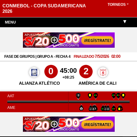
TORNEOS
CONMEBOL - COPA SUDAMERICANA
2026
MENU
7/5/2026
02:00
FASE DE GRUPOS | GRUPO A - FECHA 4
FINALIZADO
0
2
45:00
+08:25
ALIANZA ATLÉTICO
AMÉRICA DE CALI
AAT
AME