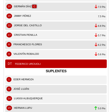
10
GERMÁN DÍAZ
C
7.0 Pts
20
JIMMY PÉREZ
7.5 Pts
22
JORGE DEL CASTILLO
6.8 Pts
17
CRISTIAN PENILLA
5.7 Pts
8
FRANCHESCO FLORES
6.2 Pts
9
VALENTÍN ROBALDO
5.6 Pts
DT
FEDERICO URCIUOLI
SUPLENTES
1
EDER HERMOZA
6
JOSÉ LUJÁN
14
LUIGGI ALBUQUERQUE
15
HERNAN LUPU
5.0 Pts