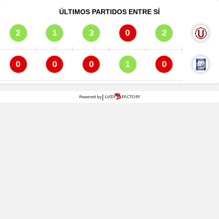
ÚLTIMOS PARTIDOS ENTRE SÍ
2
1
3
0
2
0
0
0
1
0