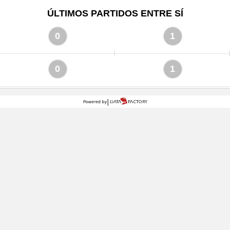
ÚLTIMOS PARTIDOS ENTRE SÍ
0
1
0
1