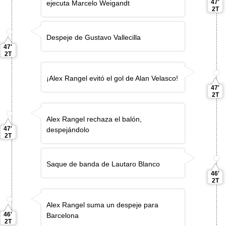
47'
ejecuta Marcelo Weigandt
2T
Despeje de Gustavo Vallecilla
47'
2T
¡Alex Rangel evitó el gol de Alan Velasco!
47'
2T
Alex Rangel rechaza el balón,
47'
despejándolo
2T
Saque de banda de Lautaro Blanco
46'
2T
Alex Rangel suma un despeje para
46'
Barcelona
2T