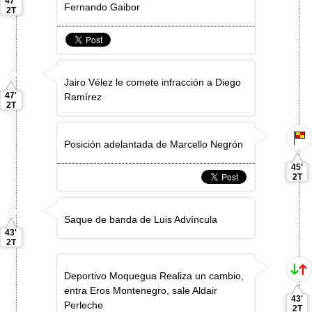
47'
Fernando Gaibor
2T
Jairo Vélez le comete infracción a Diego
47'
Ramírez
2T
Posición adelantada de Marcello Negrón
45'
2T
Saque de banda de Luis Adví­ncula
43'
2T
Deportivo Moquegua Realiza un cambio,
entra Eros Montenegro, sale Aldair
43'
Perleche
2T