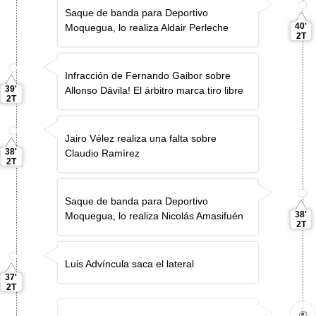
Saque de banda para Deportivo
40'
Moquegua, lo realiza Aldair Perleche
2T
Infracción de Fernando Gaibor sobre
39'
Allonso Dávila! El árbitro marca tiro libre
2T
Jairo Vélez realiza una falta sobre
38'
Claudio Ramírez
2T
Saque de banda para Deportivo
38'
Moquegua, lo realiza Nicolás Amasifuén
2T
Luis Adví­ncula saca el lateral
37'
2T