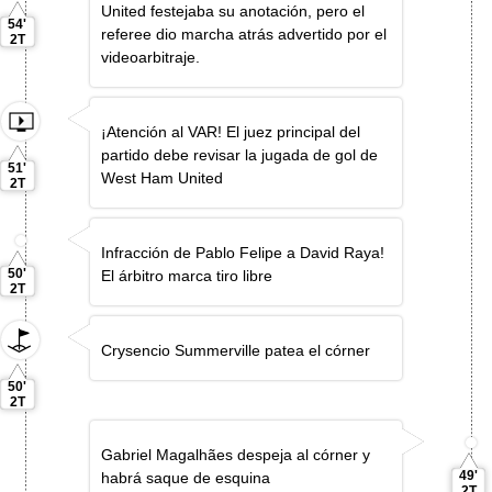
United festejaba su anotación, pero el
54'
referee dio marcha atrás advertido por el
2T
videoarbitraje.
¡Atención al VAR! El juez principal del
partido debe revisar la jugada de gol de
51'
West Ham United
2T
Infracción de Pablo Felipe a David Raya!
50'
El árbitro marca tiro libre
2T
Crysencio Summerville patea el córner
50'
2T
Gabriel Magalhães despeja al córner y
49'
habrá saque de esquina
2T