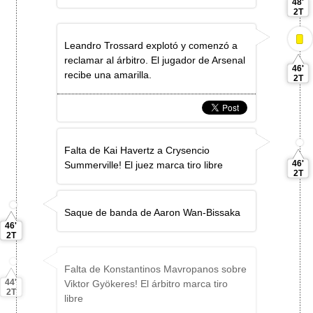
48'
2T
Leandro Trossard explotó y comenzó a
reclamar al árbitro. El jugador de Arsenal
46'
recibe una amarilla.
2T
Falta de Kai Havertz a Crysencio
46'
Summerville! El juez marca tiro libre
2T
Saque de banda de Aaron Wan-Bissaka
46'
2T
Falta de Konstantinos Mavropanos sobre
44'
Viktor Gyökeres! El árbitro marca tiro
2T
libre