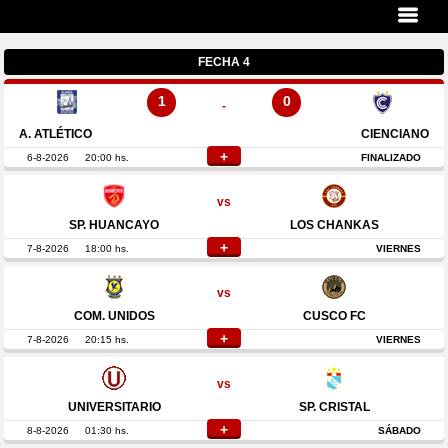
FECHA 4
1
0
-
A. ATLÉTICO
CIENCIANO
+
6-8-2026
20:00 hs.
FINALIZADO
vs
SP. HUANCAYO
LOS CHANKAS
+
7-8-2026
18:00 hs.
VIERNES
vs
COM. UNIDOS
CUSCO FC
+
7-8-2026
20:15 hs.
VIERNES
vs
UNIVERSITARIO
SP. CRISTAL
+
8-8-2026
01:30 hs.
SÁBADO