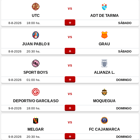
vs
UTC
ADT DE TARMA
+
8-8-2026
18:00 hs.
SÁBADO
vs
JUAN PABLO II
GRAU
+
8-8-2026
20:30 hs.
SÁBADO
vs
SPORT BOYS
ALIANZA L.
+
9-8-2026
01:00 hs.
DOMINGO
vs
DEPORTIVO GARCILASO
MOQUEGUA
+
9-8-2026
18:00 hs.
DOMINGO
vs
MELGAR
FC CAJAMARCA
+
9-8-2026
20:30 hs.
DOMINGO